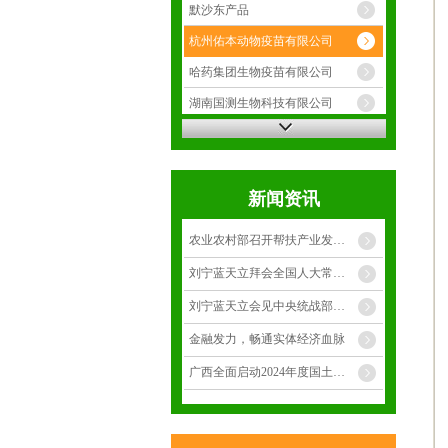
默沙东产品
杭州佑本动物疫苗有限公司
哈药集团生物疫苗有限公司
湖南国测生物科技有限公司
武汉科前生物股份有限公司
比利时浩卫制药有限公司
新闻资讯
辉宝动保产品
农业农村部召开帮扶产业发展暨项目资产管理工作推进会 黄智宇在
刘宁蓝天立拜会全国人大常委会副委员长铁凝
刘宁蓝天立会见中央统战部副部长、 国家民委主任潘岳
金融发力，畅通实体经济血脉
广西全面启动2024年度国土变更调查