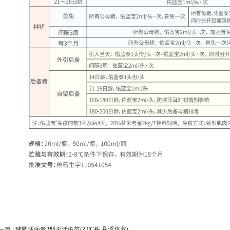
一篇 : 猪圆环病毒2型灭活疫苗(ZJ/C株,悬浮培养)